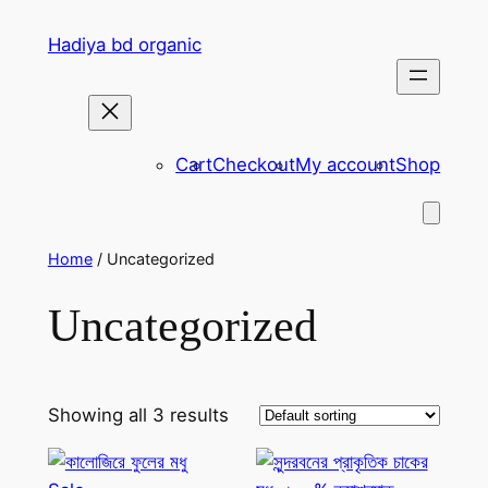
Skip
Hadiya bd organic
to
content
Cart
Checkout
My account
Shop
Home
/ Uncategorized
Uncategorized
Showing all 3 results