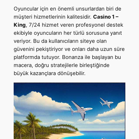
Oyuncular için en önemli unsurlardan biri de
müşteri hizmetlerinin kalitesidir.
Casino 1 –
King
, 7/24 hizmet veren profesyonel destek
ekibiyle oyuncuların her türlü sorusuna yanıt
veriyor. Bu da kullanıcıların siteye olan
güvenini pekiştiriyor ve onları daha uzun süre
platformda tutuyor. Bonanza ile başlayan bu
macera, doğru stratejilerle birleştiğinde
büyük kazançlara dönüşebilir.