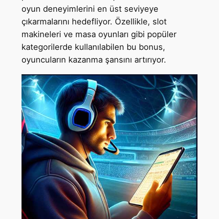
oyun deneyimlerini en üst seviyeye
çıkarmalarını hedefliyor. Özellikle, slot
makineleri ve masa oyunları gibi popüler
kategorilerde kullanılabilen bu bonus,
oyuncuların kazanma şansını artırıyor.