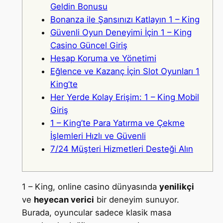
Geldin Bonusu
Bonanza ile Şansınızı Katlayın 1 – King
Güvenli Oyun Deneyimi İçin 1 – King
Casino Güncel Giriş
Hesap Koruma ve Yönetimi
Eğlence ve Kazanç İçin Slot Oyunları 1
King’te
Her Yerde Kolay Erişim: 1 – King Mobil
Giriş
1 – King’te Para Yatırma ve Çekme
İşlemleri Hızlı ve Güvenli
7/24 Müşteri Hizmetleri Desteği Alın
1 – King, online casino dünyasında
yenilikçi
ve
heyecan verici
bir deneyim sunuyor.
Burada, oyuncular sadece klasik masa