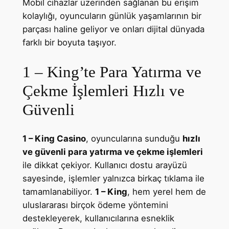
Mobil cihazlar üzerinden sağlanan bu erişim
kolaylığı, oyuncuların günlük yaşamlarının bir
parçası haline geliyor ve onları dijital dünyada
farklı bir boyuta taşıyor.
1 – King’te Para Yatırma ve
Çekme İşlemleri Hızlı ve
Güvenli
1 – King Casino
, oyuncularına sunduğu
hızlı
ve güvenli para yatırma ve çekme işlemleri
ile dikkat çekiyor. Kullanıcı dostu arayüzü
sayesinde, işlemler yalnızca birkaç tıklama ile
tamamlanabiliyor.
1 – King
, hem yerel hem de
uluslararası birçok ödeme yöntemini
destekleyerek, kullanıcılarına esneklik