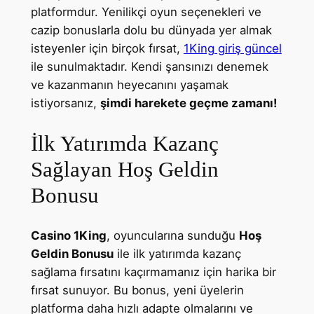
platformdur. Yenilikçi oyun seçenekleri ve
cazip bonuslarla dolu bu dünyada yer almak
isteyenler için birçok fırsat,
1King giriş güncel
ile sunulmaktadır. Kendi şansınızı denemek
ve kazanmanın heyecanını yaşamak
istiyorsanız,
şimdi harekete geçme zamanı!
İlk Yatırımda Kazanç
Sağlayan Hoş Geldin
Bonusu
Casino 1King
, oyuncularına sunduğu
Hoş
Geldin Bonusu
ile ilk yatırımda kazanç
sağlama fırsatını kaçırmamanız için harika bir
fırsat sunuyor. Bu bonus, yeni üyelerin
platforma daha hızlı adapte olmalarını ve