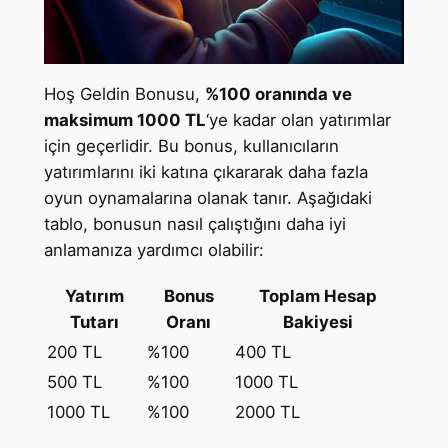
Hoş Geldin Bonusu,
%100 oranında ve
maksimum 1000 TL
‘ye kadar olan yatırımlar
için geçerlidir. Bu bonus, kullanıcıların
yatırımlarını iki katına çıkararak daha fazla
oyun oynamalarına olanak tanır. Aşağıdaki
tablo, bonusun nasıl çalıştığını daha iyi
anlamanıza yardımcı olabilir:
Yatırım
Bonus
Toplam Hesap
Tutarı
Oranı
Bakiyesi
200 TL
%100
400 TL
500 TL
%100
1000 TL
1000 TL
%100
2000 TL