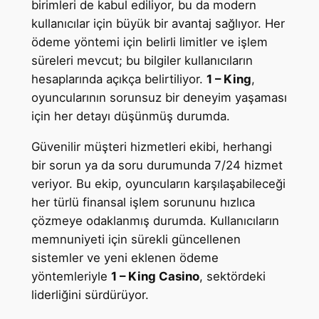
birimleri de kabul ediliyor, bu da modern
kullanıcılar için büyük bir avantaj sağlıyor. Her
ödeme yöntemi için belirli limitler ve işlem
süreleri mevcut; bu bilgiler kullanıcıların
hesaplarında açıkça belirtiliyor.
1 – King
,
oyuncularının sorunsuz bir deneyim yaşaması
için her detayı düşünmüş durumda.
Güvenilir müşteri hizmetleri ekibi, herhangi
bir sorun ya da soru durumunda 7/24 hizmet
veriyor. Bu ekip, oyuncuların karşılaşabileceği
her türlü finansal işlem sorununu hızlıca
çözmeye odaklanmış durumda. Kullanıcıların
memnuniyeti için sürekli güncellenen
sistemler ve yeni eklenen ödeme
yöntemleriyle
1 – King Casino
, sektördeki
liderliğini sürdürüyor.