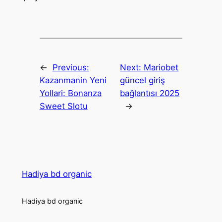
←
Previous:
Next:
Mariobet
Kazanmanin Yeni
güncel giriş
Yollari: Bonanza
bağlantısı 2025
Sweet Slotu
→
Hadiya bd organic
Hadiya bd organic