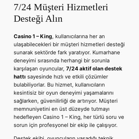
7/24 Müşteri Hizmetleri
Desteği Alın
Casino 1 – King
, kullanıcılarına her an
ulaşabilecekleri bir müşteri hizmetleri desteği
sunarak sektörde fark yaratıyor. Kumarhane
deneyimi sırasında herhangi bir sorunla
karşılaşan oyuncular,
7/24 aktif olan destek
hattı
sayesinde hızlı ve etkili çözümler
bulabiliyorlar. Bu hizmet, kullanıcıların
kesintisiz bir oyun deneyimi yaşamalarını
sağlarken, güvenilirliği de artırıyor. Müşteri
memnuniyetini en üst düzeyde tutmayı
hedefleyen Casino 1 – King, her türlü soru ve
sorun için profesyonel bir ekip ile çalışıyor.
Destek ekibi, oyuncuların yaşadığı teknik