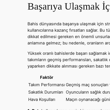
Başarıya Ulaşmak İç
Bahis dünyasında başarıya ulaşmak için str
kullanıcılarına kazanç fırsatları sağlar. Bu
dikkat edilmesi gereken en önemli unsurlar
anlamına gelmez; bu nedenle, oranların ardı
Yüksek oranlı bahislerde başarı sağlamak için
takımların geçmiş performansları, sakatlık 
yaparken dikkate alınması gereken bazı tem
Faktör
Takım Performansı
Geçmiş maç sonuçları
Sakatlık Durumları
Oyuncuların sağlık dur
Hava Koşulları
Maçın oynanacağı günü