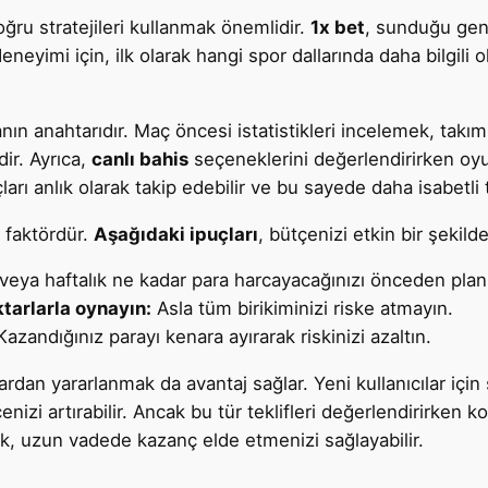
ğru stratejileri kullanmak önemlidir.
1x bet
, sunduğu geni
 deneyimi için, ilk olarak hangi spor dallarında daha bilgil
ın anahtarıdır. Maç öncesi istatistikleri incelemek, takı
dir. Ayrıca,
canlı bahis
seçeneklerini değerlendirirken oyun
arı anlık olarak takip edebilir ve bu sayede daha isabetli 
r faktördür.
Aşağıdaki ipuçları
, bütçenizi etkin bir şekild
eya haftalık ne kadar para harcayacağınızı önceden planl
tarlarla oynayın:
Asla tüm birikiminizi riske atmayın.
azandığınız parayı kenara ayırarak riskinizi azaltın.
dan yararlanmak da avantaj sağlar. Yeni kullanıcılar için
çenizi artırabilir. Ancak bu tür teklifleri değerlendirirken
mek, uzun vadede kazanç elde etmenizi sağlayabilir.