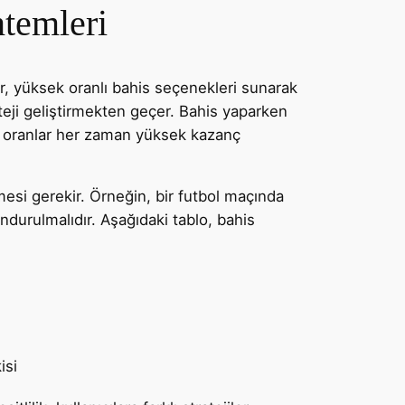
temleri
ar, yüksek oranlı bahis seçenekleri sunarak
rateji geliştirmekten geçer. Bahis yaparken
ek oranlar her zaman yüksek kazanç
etmesi gerekir. Örneğin, bir futbol maçında
ndurulmalıdır. Aşağıdaki tablo, bahis
isi