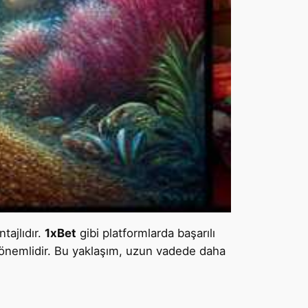
tajlıdır.
1xBet
gibi platformlarda başarılı
ası önemlidir. Bu yaklaşım, uzun vadede daha