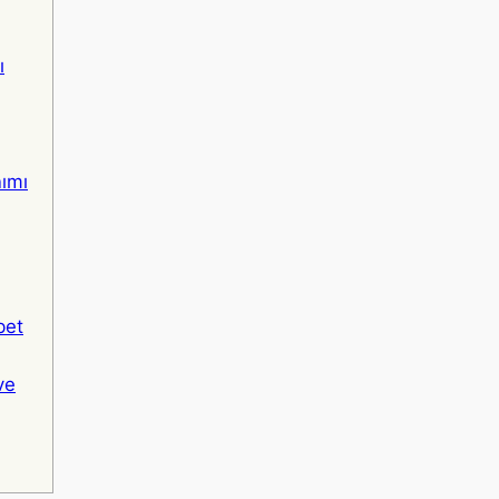
ı
nımı
bet
ve