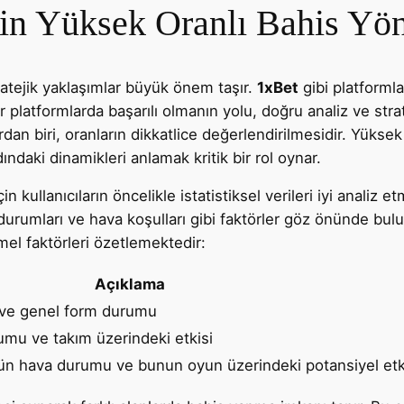
in Yüksek Oranlı Bahis Yön
atejik yaklaşımlar büyük önem taşır.
1xBet
gibi platforml
 tür platformlarda başarılı olmanın yolu, doğru analiz ve st
dan biri, oranların dikkatlice değerlendirilmesidir. Yüks
ndaki dinamikleri anlamak kritik bir rol oynar.
 kullanıcıların öncelikle istatistiksel verileri iyi analiz 
durumları ve hava koşulları gibi faktörler göz önünde bulu
el faktörleri özetlemektedir:
Açıklama
 ve genel form durumu
umu ve takım üzerindeki etkisi
n hava durumu ve bunun oyun üzerindeki potansiyel etk