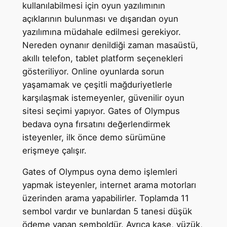
kullanılabilmesi için oyun yazılımının
açıklarının bulunması ve dışarıdan oyun
yazılımına müdahale edilmesi gerekiyor.
Nereden oynanır denildiği zaman masaüstü,
akıllı telefon, tablet platform seçenekleri
gösteriliyor. Online oyunlarda sorun
yaşamamak ve çeşitli mağduriyetlerle
karşılaşmak istemeyenler, güvenilir oyun
sitesi seçimi yapıyor. Gates of Olympus
bedava oyna fırsatını değerlendirmek
isteyenler, ilk önce demo sürümüne
erişmeye çalışır.
Gates of Olympus oyna demo işlemleri
yapmak isteyenler, internet arama motorları
üzerinden arama yapabilirler. Toplamda 11
sembol vardır ve bunlardan 5 tanesi düşük
ödeme yapan semboldür. Ayrıca kase, yüzük,