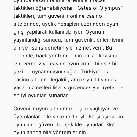
taktikleri öğrenebiliyorlar. “Gates of Olympus”
taktikleri, tüm güvenilir online casino
sitelerinde, üyelik hesapları üzerinden oyun
girişi yapılarak kullanılabiliyor. Oyunun
yayınlandığı sunucu, tüm güvenlik önlemlerini
alır ve lisans denetimiyle hizmet verir. Bu
nedenle, hack yöntemlerinin kullanılmasına
izin vermez ve casino oyunlarının hilesiz bir
şekilde oynanmasını sağlar. Türkiye’deki
casino siteleri illegaldir, ancak yurtdışındaki
yasal hizmetleri lisans güvencesiyle üyelerine
en iyi oyunları sunarlar.
Güvenilir oyun sitelerine erişim sağlayan ve
üye olanlar, hile seçenekleriyle karşılaşmadan
oyunlarını güvenli bir şekilde oynarlar. Slot
oyunlarında hile yöntemlerinin