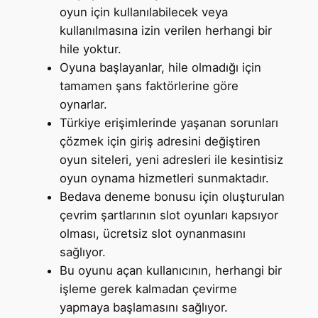
oyun için kullanılabilecek veya
kullanılmasına izin verilen herhangi bir
hile yoktur.
Oyuna başlayanlar, hile olmadığı için
tamamen şans faktörlerine göre
oynarlar.
Türkiye erişimlerinde yaşanan sorunları
çözmek için giriş adresini değiştiren
oyun siteleri, yeni adresleri ile kesintisiz
oyun oynama hizmetleri sunmaktadır.
Bedava deneme bonusu için oluşturulan
çevrim şartlarının slot oyunları kapsıyor
olması, ücretsiz slot oynanmasını
sağlıyor.
Bu oyunu açan kullanıcının, herhangi bir
işleme gerek kalmadan çevirme
yapmaya başlamasını sağlıyor.