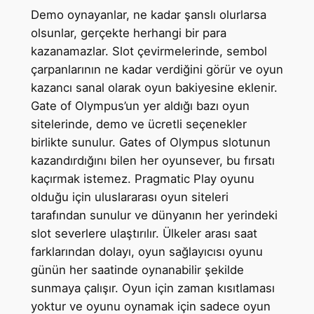
Demo oynayanlar, ne kadar şanslı olurlarsa
olsunlar, gerçekte herhangi bir para
kazanamazlar. Slot çevirmelerinde, sembol
çarpanlarının ne kadar verdiğini görür ve oyun
kazancı sanal olarak oyun bakiyesine eklenir.
Gate of Olympus’un yer aldığı bazı oyun
sitelerinde, demo ve ücretli seçenekler
birlikte sunulur. Gates of Olympus slotunun
kazandırdığını bilen her oyunsever, bu fırsatı
kaçırmak istemez. Pragmatic Play oyunu
olduğu için uluslararası oyun siteleri
tarafından sunulur ve dünyanın her yerindeki
slot severlere ulaştırılır. Ülkeler arası saat
farklarından dolayı, oyun sağlayıcısı oyunu
günün her saatinde oynanabilir şekilde
sunmaya çalışır. Oyun için zaman kısıtlaması
yoktur ve oyunu oynamak için sadece oyun