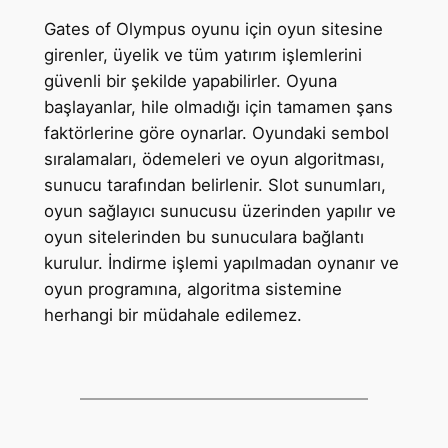
Gates of Olympus oyunu için oyun sitesine
girenler, üyelik ve tüm yatırım işlemlerini
güvenli bir şekilde yapabilirler. Oyuna
başlayanlar, hile olmadığı için tamamen şans
faktörlerine göre oynarlar. Oyundaki sembol
sıralamaları, ödemeleri ve oyun algoritması,
sunucu tarafından belirlenir. Slot sunumları,
oyun sağlayıcı sunucusu üzerinden yapılır ve
oyun sitelerinden bu sunuculara bağlantı
kurulur. İndirme işlemi yapılmadan oynanır ve
oyun programına, algoritma sistemine
herhangi bir müdahale edilemez.