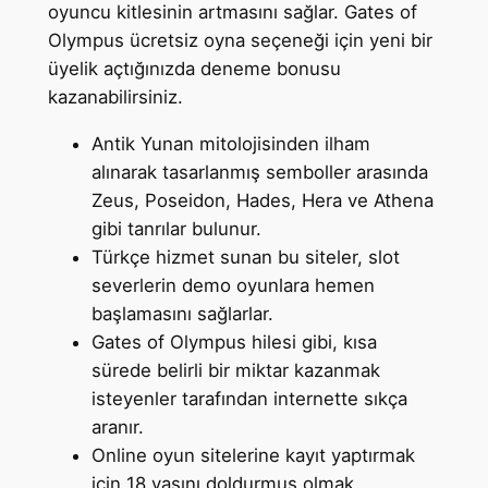
oyuncu kitlesinin artmasını sağlar. Gates of
Olympus ücretsiz oyna seçeneği için yeni bir
üyelik açtığınızda deneme bonusu
kazanabilirsiniz.
Antik Yunan mitolojisinden ilham
alınarak tasarlanmış semboller arasında
Zeus, Poseidon, Hades, Hera ve Athena
gibi tanrılar bulunur.
Türkçe hizmet sunan bu siteler, slot
severlerin demo oyunlara hemen
başlamasını sağlarlar.
Gates of Olympus hilesi gibi, kısa
sürede belirli bir miktar kazanmak
isteyenler tarafından internette sıkça
aranır.
Online oyun sitelerine kayıt yaptırmak
için 18 yaşını doldurmuş olmak