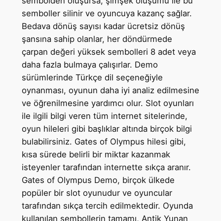
sembolden oluşursa, şimşek oluşumu ile bu
semboller silinir ve oyuncuya kazanç sağlar.
Bedava dönüş sayısı kadar ücretsiz dönüş
şansına sahip olanlar, her döndürmede
çarpan değeri yüksek sembolleri 8 adet veya
daha fazla bulmaya çalışırlar. Demo
sürümlerinde Türkçe dil seçeneğiyle
oynanması, oyunun daha iyi analiz edilmesine
ve öğrenilmesine yardımcı olur. Slot oyunları
ile ilgili bilgi veren tüm internet sitelerinde,
oyun hileleri gibi başlıklar altında birçok bilgi
bulabilirsiniz. Gates of Olympus hilesi gibi,
kısa sürede belirli bir miktar kazanmak
isteyenler tarafından internette sıkça aranır.
Gates of Olympus Demo, birçok ülkede
popüler bir slot oyunudur ve oyuncular
tarafından sıkça tercih edilmektedir. Oyunda
kullanılan sembollerin tamamı, Antik Yunan