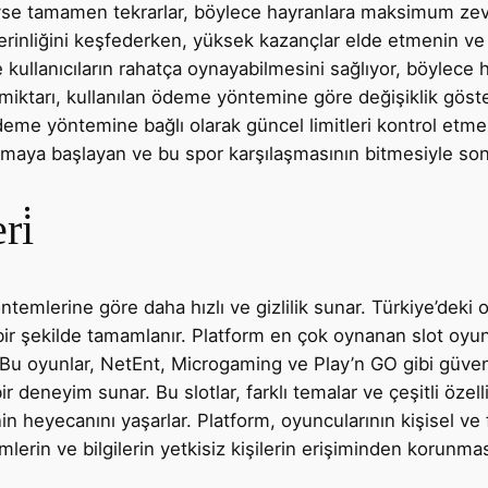
yse tamamen tekrarlar, böylece hayranlara maksimum zevk 
 derinliğini keşfederken, yüksek kazançlar elde etmenin ve
e kullanıcıların rahatça oynayabilmesini sağlıyor, böylece
iktarı, kullanılan ödeme yöntemine göre değişiklik göste
eme yöntemine bağlı olarak güncel limitleri kontrol etmek
nmaya başlayan ve bu spor karşılaşmasının bitmesiyle son
ri̇
temlerine göre daha hızlı ve gizlilik sunar. Türkiye’deki o
bir şekilde tamamlanır. Platform en çok oynanan slot oyun
 Bu oyunlar, NetEnt, Microgaming ve Play’n GO gibi güveni
 deneyim sunar. Bu slotlar, farklı temalar ve çeşitli özelli
heyecanını yaşarlar. Platform, oyuncularının kişisel ve fi
emlerin ve bilgilerin yetkisiz kişilerin erişiminden korunmas