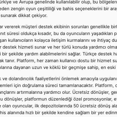
Türkiye ve Avrupa genelinde kullanılabilir olup, bu bölgele
 eden zengin oyun çeşitliliği ve bahis seçeneklerini bir ara
sunarak dikkat çekiyor.
lar vererek müşteri destek ekibinin sorunları genellikle bi
t süresi oldukça kısadır, bu da oyuncuların yaşadıkları p
 kullanıcıların kolayca iletişim kurmalarını ve ihtiyaç duy
ir destek hizmeti sunar ve her türlü konuda yardımcı olma
 bir şekilde yardım alabilmelerini sağlar. Türkçe destek ha
nak tanır. Platform, her zaman kullanıcı dostu bir hizmet
nlarına dayanan uzun ve köklü bir geçmişe sahip, en eski 
ve dolandırıcılık faaliyetlerini önlemek amacıyla uygulanı
lemleri için doğrulama süreci tamamlanacaktır. Platform, o
çlarını artırmalarına yardımcı olur. Ücretsiz dönüşler, gene
Bu dönüşler, platformun düzenlediği özel promosyonlar, etk
üye olan oyuncular, ilk depozitolarında 50 ücretsiz dönüş al
s alanında hızlı bir şekilde kendine sağlam bir yer edinm