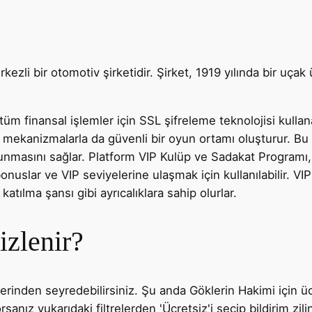
kezli bir otomotiv şirketidir. Şirket, 1919 yılında bir uç
m finansal işlemler için SSL şifreleme teknolojisi kullanar
ici mekanizmalarla da güvenli bir oyun ortamı oluşturur. B
runmasını sağlar. Platform VIP Kulüp ve Sadakat Programı
bonuslar ve VIP seviyelerine ulaşmak için kullanılabilir. VI
katılma şansı gibi ayrıcalıklara sahip olurlar.
izlenir?
erinden seyredebilirsiniz. Şu anda Göklerin Hakimi için ü
ız yukarıdaki filtrelerden 'Ücretsiz'i seçip bildirim zilini