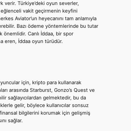
verir. Türkiye’deki oyun severler,
 eğlenceli vakit geçirmenin keyfini
 herkes Aviator’un heyecanını tam anlamıyla
rebilir. Bazı ödeme yöntemlerinde bu tutar
 önemlidir. Canlı İddaa, bir spor
a eren, İddaa oyun türüdür.
yuncular için, kripto para kullanarak
ları arasında Starburst, Gonzo’s Quest ve
lir sağlayıcılardan gelmektedir, bu da
klerle gelir, böylece kullanıcılar sonsuz
nansal bilgilerini korumak için gelişmiş
ını sağlar.