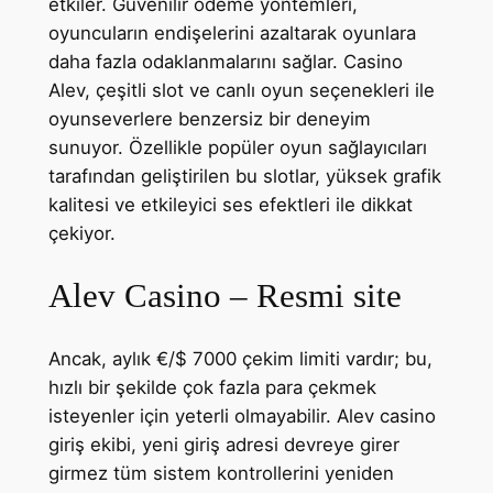
etkiler. Güvenilir ödeme yöntemleri,
oyuncuların endişelerini azaltarak oyunlara
daha fazla odaklanmalarını sağlar. Casino
Alev, çeşitli slot ve canlı oyun seçenekleri ile
oyunseverlere benzersiz bir deneyim
sunuyor. Özellikle popüler oyun sağlayıcıları
tarafından geliştirilen bu slotlar, yüksek grafik
kalitesi ve etkileyici ses efektleri ile dikkat
çekiyor.
Alev Casino – Resmi site
Ancak, aylık €/$ 7000 çekim limiti vardır; bu,
hızlı bir şekilde çok fazla para çekmek
isteyenler için yeterli olmayabilir. Alev casino
giriş ekibi, yeni giriş adresi devreye girer
girmez tüm sistem kontrollerini yeniden