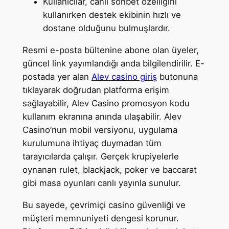
Kullanıcılar, canlı sohbet özelliğini
kullanırken destek ekibinin hızlı ve
dostane olduğunu bulmuşlardır.
Resmi e-posta bültenine abone olan üyeler,
güncel link yayımlandığı anda bilgilendirilir. E-
postada yer alan
Alev casino giriş
butonuna
tıklayarak doğrudan platforma erişim
sağlayabilir, Alev Casino promosyon kodu
kullanım ekranına anında ulaşabilir. Alev
Casino’nun mobil versiyonu, uygulama
kurulumuna ihtiyaç duymadan tüm
tarayıcılarda çalışır. Gerçek krupiyelerle
oynanan rulet, blackjack, poker ve baccarat
gibi masa oyunları canlı yayınla sunulur.
Bu sayede, çevrimiçi casino güvenliği ve
müşteri memnuniyeti dengesi korunur.