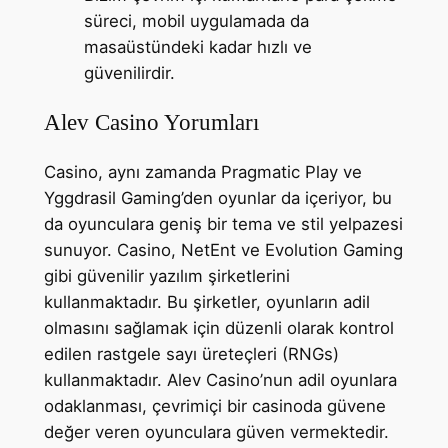
süreci, mobil uygulamada da
masaüstündeki kadar hızlı ve
güvenilirdir.
Alev Casino Yorumları
Casino, aynı zamanda Pragmatic Play ve
Yggdrasil Gaming’den oyunlar da içeriyor, bu
da oyunculara geniş bir tema ve stil yelpazesi
sunuyor. Casino, NetEnt ve Evolution Gaming
gibi güvenilir yazılım şirketlerini
kullanmaktadır. Bu şirketler, oyunların adil
olmasını sağlamak için düzenli olarak kontrol
edilen rastgele sayı üreteçleri (RNGs)
kullanmaktadır. Alev Casino’nun adil oyunlara
odaklanması, çevrimiçi bir casinoda güvene
değer veren oyunculara güven vermektedir.