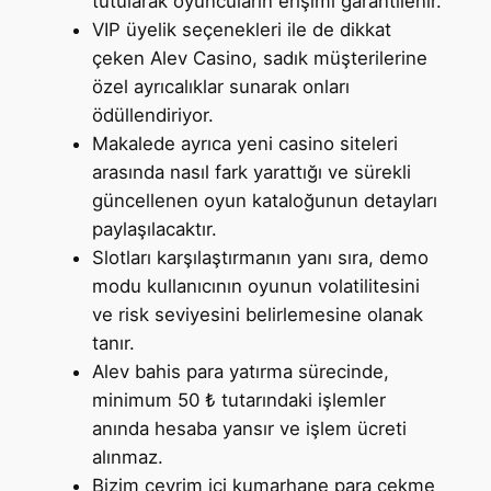
tutularak oyuncuların erişimi garantilenir.
VIP üyelik seçenekleri ile de dikkat
çeken Alev Casino, sadık müşterilerine
özel ayrıcalıklar sunarak onları
ödüllendiriyor.
Makalede ayrıca yeni casino siteleri
arasında nasıl fark yarattığı ve sürekli
güncellenen oyun kataloğunun detayları
paylaşılacaktır.
Slotları karşılaştırmanın yanı sıra, demo
modu kullanıcının oyunun volatilitesini
ve risk seviyesini belirlemesine olanak
tanır.
Alev bahis para yatırma sürecinde,
minimum 50 ₺ tutarındaki işlemler
anında hesaba yansır ve işlem ücreti
alınmaz.
Bizim çevrim içi kumarhane para çekme