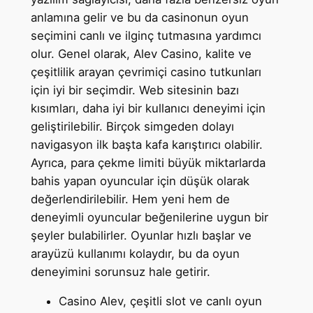
anlamına gelir ve bu da casinonun oyun
seçimini canlı ve ilginç tutmasına yardımcı
olur. Genel olarak, Alev Casino, kalite ve
çeşitlilik arayan çevrimiçi casino tutkunları
için iyi bir seçimdir. Web sitesinin bazı
kısımları, daha iyi bir kullanıcı deneyimi için
geliştirilebilir. Birçok simgeden dolayı
navigasyon ilk başta kafa karıştırıcı olabilir.
Ayrıca, para çekme limiti büyük miktarlarda
bahis yapan oyuncular için düşük olarak
değerlendirilebilir. Hem yeni hem de
deneyimli oyuncular beğenilerine uygun bir
şeyler bulabilirler. Oyunlar hızlı başlar ve
arayüzü kullanımı kolaydır, bu da oyun
deneyimini sorunsuz hale getirir.
Casino Alev, çeşitli slot ve canlı oyun