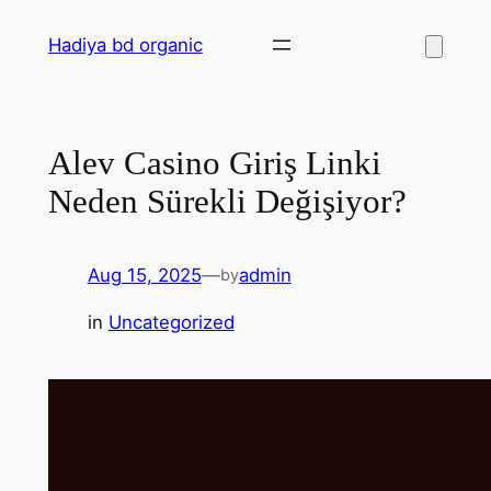
Skip
Hadiya bd organic
to
content
Alev Casino Giriş Linki
Neden Sürekli Değişiyor?
Aug 15, 2025
—
admin
by
in
Uncategorized