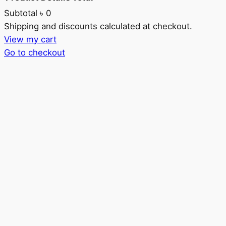
Subtotal
৳ 0
Products
Shipping and discounts calculated at checkout.
View my cart
in
Go to checkout
cart