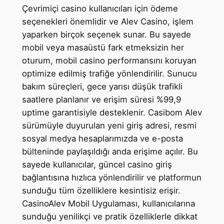
Çevrimiçi casino kullanıcıları için ödeme
seçenekleri önemlidir ve Alev Casino, işlem
yaparken birçok seçenek sunar. Bu sayede
mobil veya masaüstü fark etmeksizin her
oturum, mobil casino performansını koruyan
optimize edilmiş trafiğe yönlendirilir. Sunucu
bakım süreçleri, gece yarısı düşük trafikli
saatlere planlanır ve erişim süresi %99,9
uptime garantisiyle desteklenir. Casibom Alev
sürümüyle duyurulan yeni giriş adresi, resmi
sosyal medya hesaplarımızda ve e-posta
bülteninde paylaşıldığı anda erişime açılır. Bu
sayede kullanıcılar, güncel casino giriş
bağlantısına hızlıca yönlendirilir ve platformun
sunduğu tüm özelliklere kesintisiz erişir.
CasinoAlev Mobil Uygulaması, kullanıcılarına
sunduğu yenilikçi ve pratik özelliklerle dikkat