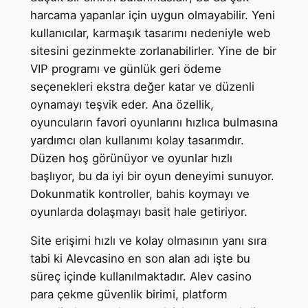
harcama yapanlar için uygun olmayabilir. Yeni
kullanıcılar, karmaşık tasarımı nedeniyle web
sitesini gezinmekte zorlanabilirler. Yine de bir
VIP programı ve günlük geri ödeme
seçenekleri ekstra değer katar ve düzenli
oynamayı teşvik eder. Ana özellik,
oyuncuların favori oyunlarını hızlıca bulmasına
yardımcı olan kullanımı kolay tasarımdır.
Düzen hoş görünüyor ve oyunlar hızlı
başlıyor, bu da iyi bir oyun deneyimi sunuyor.
Dokunmatik kontroller, bahis koymayı ve
oyunlarda dolaşmayı basit hale getiriyor.
Site erişimi hızlı ve kolay olmasının yanı sıra
tabi ki Alevcasino en son alan adı işte bu
süreç içinde kullanılmaktadır. Alev casino
para çekme güvenlik birimi, platform