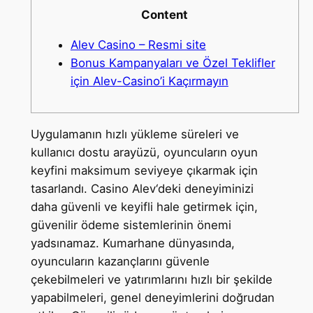
Content
Alev Casino – Resmi site
Bonus Kampanyaları ve Özel Teklifler
için Alev-Casino’i Kaçırmayın
Uygulamanın hızlı yükleme süreleri ve
kullanıcı dostu arayüzü, oyuncuların oyun
keyfini maksimum seviyeye çıkarmak için
tasarlandı. Casino Alev‘deki deneyiminizi
daha güvenli ve keyifli hale getirmek için,
güvenilir ödeme sistemlerinin önemi
yadsınamaz. Kumarhane dünyasında,
oyuncuların kazançlarını güvenle
çekebilmeleri ve yatırımlarını hızlı bir şekilde
yapabilmeleri, genel deneyimlerini doğrudan