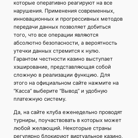
которые оперативно реагируют на все
нарушения. Применения современных,
инновационных и прогрессивных методов
передачи данных позволяет добиться
того, что все операции являются
абсолютно безопасности, а вероятность
утечки данных стремится к нулю.
Гарантом честности казино выступает
хэширование, представляющая собой
сложную в реализации функцию. Для
этого на официальном сайте нажмите на
“Касса” выберите “Вывод” и удобную
платежную систему.
Да, на сайте клуба еженедельно проводят
турниры, поучаствовать в которых может
любой желающий. Некоторые страны
регулярно блокируют виртуальное казино,