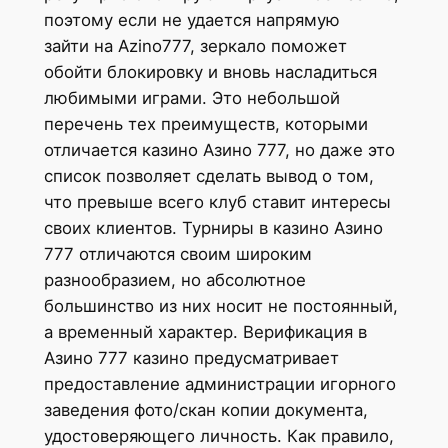
поэтому если не удается напрямую
зайти на Azino777, зеркало поможет
обойти блокировку и вновь насладиться
любимыми играми. Это небольшой
перечень тех преимуществ, которыми
отличается казино Азино 777, но даже это
список позволяет сделать вывод о том,
что превыше всего клуб ставит интересы
своих клиентов. Турниры в казино Азино
777 отличаются своим широким
разнообразием, но абсолютное
большинство из них носит не постоянный,
а временный характер. Верификация в
Азино 777 казино предусматривает
предоставление администрации игорного
заведения фото/скан копии документа,
удостоверяющего личность. Как правило,