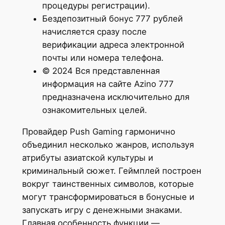
процедуры регистрации).
Бездепозитный бонус 777 рублей
начисляется сразу после
верификации адреса электронной
почты или номера телефона.
© 2024 Вся представленная
информация на сайте Azino 777
предназначена исключительно для
ознакомительных целей.
Провайдер Push Gaming гармонично
объединил несколько жанров, используя
атрибуты азиатской культуры и
криминальный сюжет. Геймплей построен
вокруг таинственных символов, которые
могут трансформироваться в бонусные и
запускать игру с денежными знаками.
Главная особенность функции —