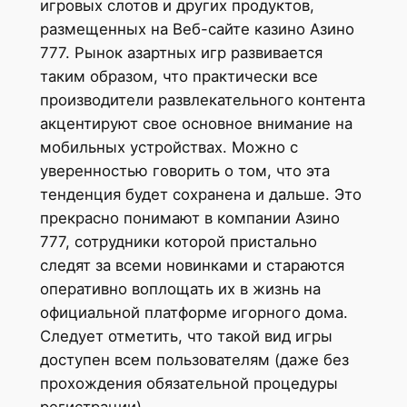
игровых слотов и других продуктов,
размещенных на Веб-сайте казино Азино
777. Рынок азартных игр развивается
таким образом, что практически все
производители развлекательного контента
акцентируют свое основное внимание на
мобильных устройствах. Можно с
уверенностью говорить о том, что эта
тенденция будет сохранена и дальше. Это
прекрасно понимают в компании Азино
777, сотрудники которой пристально
следят за всеми новинками и стараются
оперативно воплощать их в жизнь на
официальной платформе игорного дома.
Следует отметить, что такой вид игры
доступен всем пользователям (даже без
прохождения обязательной процедуры