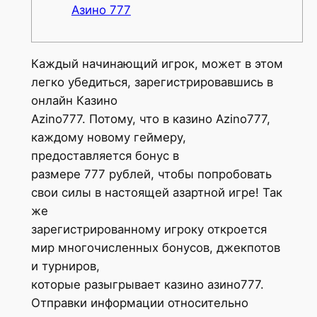
Азино 777
Каждый начинающий игрок, может в этом
легко убедиться, зарегистрировавшись в
онлайн Казино
Azino777. Потому, что в казино Azino777,
каждому новому геймеру,
предоставляется бонус в
размере 777 рублей, чтобы попробовать
свои силы в настоящей азартной игре! Так
же
зарегистрированному игроку откроется
мир многочисленных бонусов, джекпотов
и турниров,
которые разыгрывает казино азино777.
Отправки информации относительно