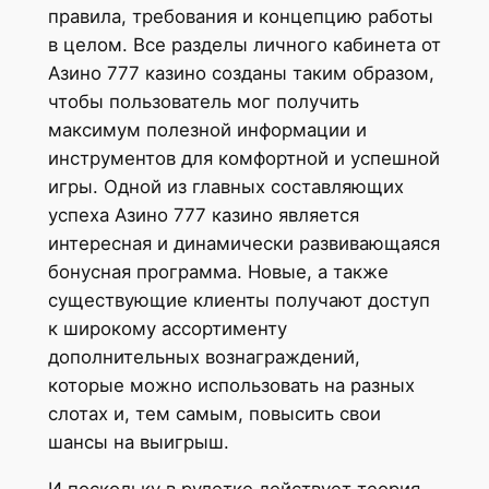
правила, требования и концепцию работы
в целом. Все разделы личного кабинета от
Азино 777 казино созданы таким образом,
чтобы пользователь мог получить
максимум полезной информации и
инструментов для комфортной и успешной
игры. Одной из главных составляющих
успеха Азино 777 казино является
интересная и динамически развивающаяся
бонусная программа. Новые, а также
существующие клиенты получают доступ
к широкому ассортименту
дополнительных вознаграждений,
которые можно использовать на разных
слотах и, тем самым, повысить свои
шансы на выигрыш.
И поскольку в рулетке действует теория