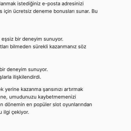
llanmak istediğiniz e-posta adresinizi
us için ücretsiz deneme bonusları sunar. Bu
a eşsiz bir deneyim sunuyor.
tları bilmeden sürekli kazanmanız söz
 bir deneyim sunuyor.
rla ilişkilendirdi.
mek yerine kazanma şansınızı artırmak
yerine, umudunuzu kaybetmemenizi
 son dönemin en popüler slot oyunlarından
ilgi çekiyor.