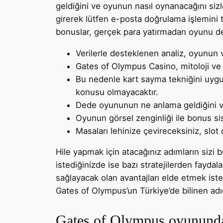
geldiğini ve oyunun nasıl oynanacağını sizl
girerek lütfen e-posta doğrulama işlemini 
bonuslar, gerçek para yatırmadan oyunu d
Verilerle desteklenen analiz, oyunun 
Gates of Olympus Casino, mitoloji ve
Bu nedenle kart sayma tekniğini uygul
konusu olmayacaktır.
Dede oyununun ne anlama geldiğini ve 
Oyunun görsel zenginliği ile bonus si
Masaları lehinize çevireceksiniz, slot 
Hile yapmak için atacağınız adımların sizi
istediğinizde ise bazı stratejilerden fa
sağlayacak olan avantajları elde etmek iste
Gates of Olympus’un Türkiye’de bilinen adı
Gates of Olympus oyununda b