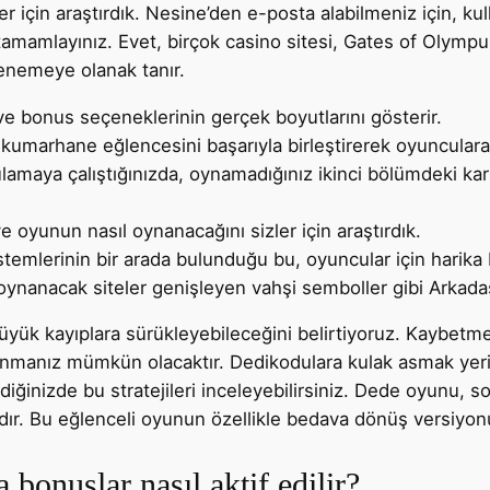
er için araştırdık. Nesine’den e-posta alabilmeniz için, ku
tamamlayınız. Evet, birçok casino sitesi, Gates of Olymp
enemeye olanak tanır.
ve bonus seçeneklerinin gerçek boyutlarını gösterir.
 kumarhane eğlencesini başarıyla birleştirerek oyuncular
amaya çalıştığınızda, oynamadığınız ikinci bölümdeki kar
oyunun nasıl oynanacağını sizler için araştırdık.
stemlerinin bir arada bulunduğu bu, oyuncular için harika
oynanacak siteler genişleyen vahşi semboller gibi Arkadaşla
 büyük kayıplara sürükleyebileceğini belirtiyoruz. Kaybet
ydalanmanız mümkün olacaktır. Dedikodulara kulak asmak 
diğinizde bu stratejileri inceleyebilirsiniz. Dede oyunu,
dır. Bu eğlenceli oyunun özellikle bedava dönüş versiyonu 
onuslar nasıl aktif edilir?