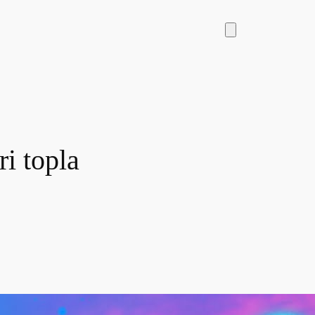
i topla