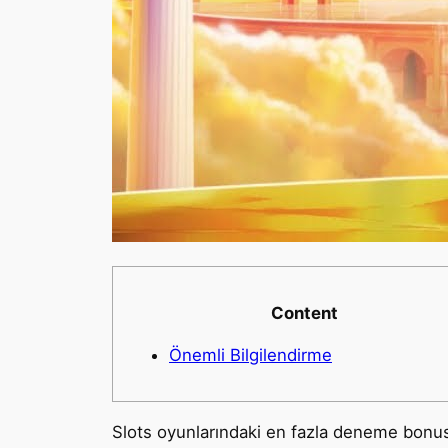
Content
Önemli Bilgilendirme
Slots oyunlarındaki en fazla deneme bonusu v