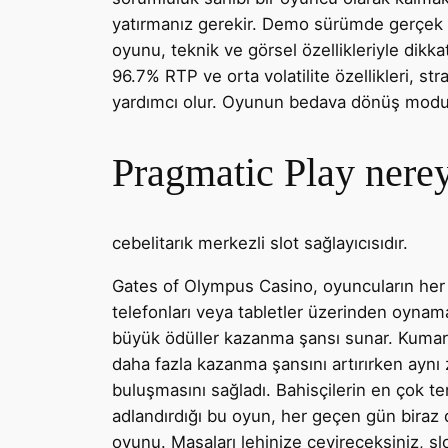
yatırmanız gerekir. Demo sürümde gerçek pa
oyunu, teknik ve görsel özellikleriyle dikk
96.7% RTP ve orta volatilite özellikleri, s
yardımcı olur. Oyunun bedava dönüş modun
Pragmatic Play nerey
cebelitarık merkezli slot sağlayıcısıdır.
Gates of Olympus Casino, oyuncuların her y
telefonları veya tabletler üzerinden oynam
büyük ödüller kazanma şansı sunar. Kumarha
daha fazla kazanma şansını artırırken aynı
buluşmasını sağladı. Bahisçilerin en çok t
adlandırdığı bu oyun, her geçen gün biraz 
oyunu. Masaları lehinize çevireceksiniz, slo