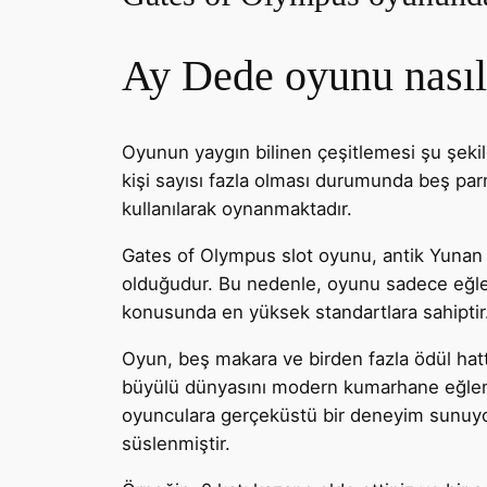
Ay Dede oyunu nasıl
Oyunun yaygın bilinen çeşitlemesi şu şeki
kişi sayısı fazla olması durumunda beş parm
kullanılarak oynanmaktadır.
Gates of Olympus slot oyunu, antik Yunan m
olduğudur. Bu nedenle, oyunu sadece eğlen
konusunda en yüksek standartlara sahiptir
Oyun, beş makara ve birden fazla ödül hattı
büyülü dünyasını modern kumarhane eğlence
oyunculara gerçeküstü bir deneyim sunuyor. 
süslenmiştir.