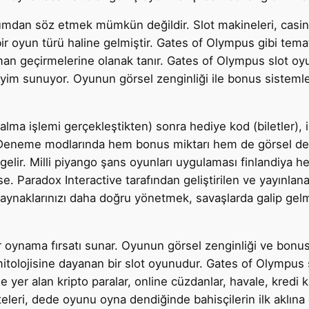
durumdan söz etmek mümkün değildir. Slot makineleri, casin
 oyun türü haline gelmiştir. Gates of Olympus gibi tematik
an geçirmelerine olanak tanır. Gates of Olympus slot oyunu
yim sunuyor. Oyunun görsel zenginliği ile bonus sistemle
ma işlemi gerçekleştikten) sonra hediye kod (biletler), i
rir. Deneme modlarında hem bonus miktarı hem de görsel d
elir. Milli piyango şans oyunları uygulaması finlandiya 
e. Paradox Interactive tarafından geliştirilen ve yayınlan
kaynaklarınızı daha doğru yönetmek, savaşlarda galip ge
oynama fırsatı sunar. Oyunun görsel zenginliği ve bonus 
itolojisine dayanan bir slot oyunudur. Gates of Olympus s
erde yer alan kripto paralar, online cüzdanlar, havale, kre
siteleri, dede oyunu oyna dendiğinde bahisçilerin ilk aklı