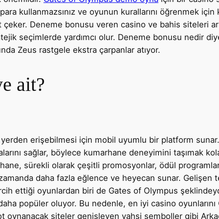
ra kullanmazsınız ve oyunun kurallarını öğrenmek için ku
at çeker. Deneme bonusu veren casino ve bahis siteleri ar
tratejik seçimlerde yardımcı olur. Deneme bonusu nedir diy
da Zeus rastgele ekstra çarpanlar atıyor.
e ait?
erden erişebilmesi için mobil uyumlu bir platform sunar. 
alarını sağlar, böylece kumarhane deneyimini taşımak kol
ne, sürekli olarak çeşitli promosyonlar, ödül programlar
 zamanda daha fazla eğlence ve heyecan sunar. Gelişen tekn
ercih ettiği oyunlardan biri de Gates of Olympus şeklindey
daha popüler oluyor. Bu nedenle, en iyi casino oyunlarını
t oynanacak siteler genişleyen vahşi semboller gibi Arkada