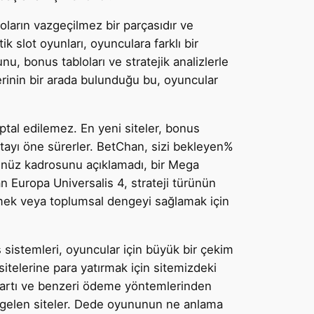
oların vazgeçilmez bir parçasıdır ve
 slot oyunları, oyunculara farklı bir
, bonus tabloları ve stratejik analizlerle
rinin bir arada bulunduğu bu, oyuncular
ptal edilemez. En yeni siteler, bonus
etayı öne sürerler. BetChan, sizi bekleyen%
henüz kadrosunu açıklamadı, bir Mega
an Europa Universalis 4, strateji türünün
lmek veya toplumsal dengeyi sağlamak için
sistemleri, oyuncular için büyük bir çekim
itelerine para yatırmak için sitemizdeki
di kartı ve benzeri ödeme yöntemlerinden
na gelen siteler. Dede oyununun ne anlama