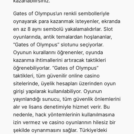
kazanabilirsiniz.
Gates of Olympus’un renkli sembolleriyle
oynayarak para kazanmak isteyenler, ekranda
en az 8 aynı sembolü yakalamalıdırlar. Slot
oyunlarında, antik temalardan hoşlananlar,
“Gates of Olympus” slotunu seçiyorlar.
Oyunun kurallarını öğrenenler, oyunda
kazanma ihtimallerini artıracak taktikleri
öğrenebiliyorlar. “Gates of Olympus”
taktikleri, tüm güvenilir online casino
sitelerinde, üyelik hesapları üzerinden oyun
girişi yapılarak kullanılabiliyor. Oyunun
yayınlandığı sunucu, tüm güvenlik önlemlerini
alır ve lisans denetimiyle hizmet verir. Bu
nedenle, hack yöntemlerinin kullanılmasına
izin vermez ve casino oyunlarının hilesiz bir
şekilde oynanmasını sağlar. Türkiye’deki