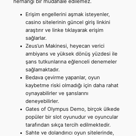
herhangi bir müdahale edilemez.
Erişim engellerini aşmak isteyenler,
casino sitelerinin güncel giriş linkini
araştırır ve linke tıklayarak erişim
sağlarlar.
Zeus’un Makinesi, heyecan verici
ambiyans ve yüksek dönüş yüzdesi ile
şans tutkunlarına eğlenceli denemeler
sağlamaktadır.
Bedava çevirme yapanlar, oyun
kaybetme riski olmadığı için daha rahat
oynayabilirler ve şanslarını
deneyebilirler.
Gates of Olympus Demo, birçok ülkede
popüler bir slot oyunudur ve oyuncular
tarafından sıkça tercih edilmektedir.
Sahte ve dolandırıcı oyun sitelerinde,