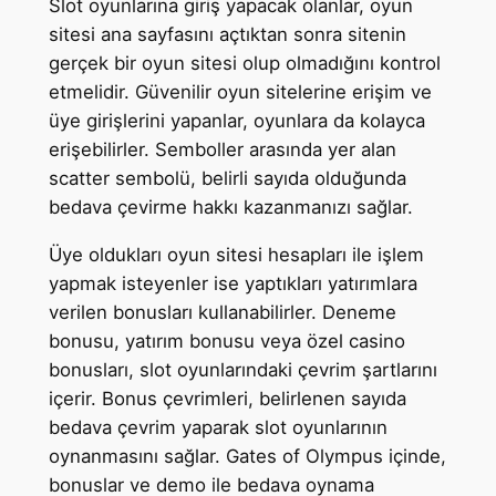
Slot oyunlarına giriş yapacak olanlar, oyun
sitesi ana sayfasını açtıktan sonra sitenin
gerçek bir oyun sitesi olup olmadığını kontrol
etmelidir. Güvenilir oyun sitelerine erişim ve
üye girişlerini yapanlar, oyunlara da kolayca
erişebilirler. Semboller arasında yer alan
scatter sembolü, belirli sayıda olduğunda
bedava çevirme hakkı kazanmanızı sağlar.
Üye oldukları oyun sitesi hesapları ile işlem
yapmak isteyenler ise yaptıkları yatırımlara
verilen bonusları kullanabilirler. Deneme
bonusu, yatırım bonusu veya özel casino
bonusları, slot oyunlarındaki çevrim şartlarını
içerir. Bonus çevrimleri, belirlenen sayıda
bedava çevrim yaparak slot oyunlarının
oynanmasını sağlar. Gates of Olympus içinde,
bonuslar ve demo ile bedava oynama