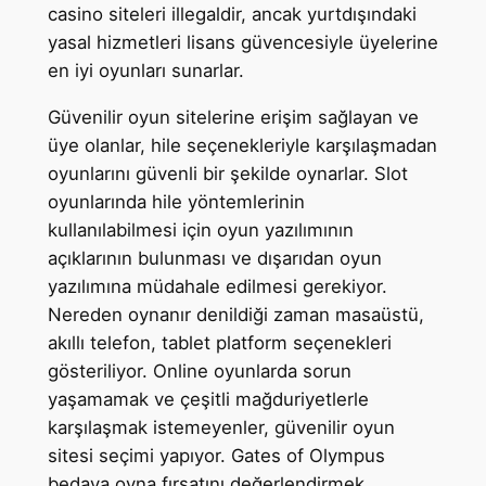
casino siteleri illegaldir, ancak yurtdışındaki
yasal hizmetleri lisans güvencesiyle üyelerine
en iyi oyunları sunarlar.
Güvenilir oyun sitelerine erişim sağlayan ve
üye olanlar, hile seçenekleriyle karşılaşmadan
oyunlarını güvenli bir şekilde oynarlar. Slot
oyunlarında hile yöntemlerinin
kullanılabilmesi için oyun yazılımının
açıklarının bulunması ve dışarıdan oyun
yazılımına müdahale edilmesi gerekiyor.
Nereden oynanır denildiği zaman masaüstü,
akıllı telefon, tablet platform seçenekleri
gösteriliyor. Online oyunlarda sorun
yaşamamak ve çeşitli mağduriyetlerle
karşılaşmak istemeyenler, güvenilir oyun
sitesi seçimi yapıyor. Gates of Olympus
bedava oyna fırsatını değerlendirmek