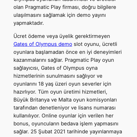
olan Pragmatic Play firması, doğru bilgilere
ulaşılmasını sağlamak için demo yayını
yapmaktadır.
Ücret ödeme veya üyelik gerektirmeyen
Gates of Olympus demo
slot oyunu, ücretli
oyunlara başlamadan önce en iyi deneyimleri
kazanmalarını sağlar. Pragmatic Play oyun
sağlayıcısı, Gates of Olympus oyna
hizmetlerinin sunulmasını sağlıyor ve
oyunlarını 18 yaş üzeri oyun severler için
hazırlıyor. Tüm oyun üretimi hizmetleri,
Büyük Britanya ve Malta oyun komisyonları
tarafından denetleniyor ve lisans numarası
kullanılıyor. Online oyunlar için verilen her
bonus, oyuncuların bedava işlem yapmasını
sağlar. 25 Şubat 2021 tarihinde yayınlanmaya