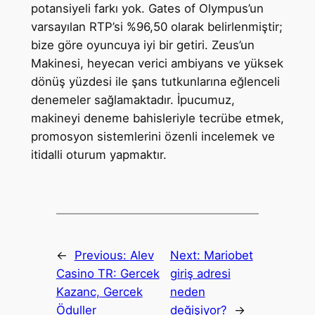
potansiyeli farkı yok. Gates of Olympus’un
varsayılan RTP’si %96,50 olarak belirlenmiştir;
bize göre oyuncuya iyi bir getiri. Zeus’un
Makinesi, heyecan verici ambiyans ve yüksek
dönüş yüzdesi ile şans tutkunlarına eğlenceli
denemeler sağlamaktadır. İpucumuz,
makineyi deneme bahisleriyle tecrübe etmek,
promosyon sistemlerini özenli incelemek ve
itidalli oturum yapmaktır.
←
Previous:
Alev
Next:
Mariobet
Casino TR: Gercek
giriş adresi
Kazanc, Gercek
neden
Öduller
değişiyor?
→