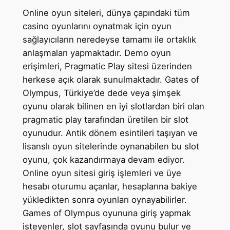
Online oyun siteleri, dünya çapındaki tüm
casino oyunlarını oynatmak için oyun
sağlayıcıların neredeyse tamamı ile ortaklık
anlaşmaları yapmaktadır. Demo oyun
erişimleri, Pragmatic Play sitesi üzerinden
herkese açık olarak sunulmaktadır. Gates of
Olympus, Türkiye’de dede veya şimşek
oyunu olarak bilinen en iyi slotlardan biri olan
pragmatic play tarafından üretilen bir slot
oyunudur. Antik dönem esintileri taşıyan ve
lisanslı oyun sitelerinde oynanabilen bu slot
oyunu, çok kazandırmaya devam ediyor.
Online oyun sitesi giriş işlemleri ve üye
hesabı oturumu açanlar, hesaplarına bakiye
yükledikten sonra oyunları oynayabilirler.
Games of Olympus oyununa giriş yapmak
isteyenler, slot sayfasında oyunu bulur ve