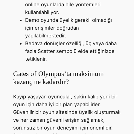
online oyunlarda hile yöntemleri
kullanılabiliyor.
Demo oyunda üyelik gerekli olmadığı
için erişimler doğrudan
yapılabilmektedir.
Bedava dönüşler özelliği, üç veya daha
fazla Scatter sembolü elde ettiğinizde
tetiklenir.
Gates of Olympus’ta maksimum
kazanç ne kadardır?
Kayıp yaşayan oyuncular, sakin kalıp yeni bir
oyun için daha iyi bir plan yapabilirler.
Güvenilir bir oyun sitesinde üyelik oluşturmak
ve her zaman güvenli erişim sağlamak,
sorunsuz bir oyun deneyimi için önemlidir.