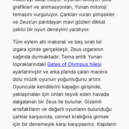
grafikleri ve animasyonları, Yunan mitoloji
temasını vurguluyor. Çarkları vuran şimşekler
ve Zeus’un parıldayan mavi gözleri dikkat
çekici bir oyun deneyimi yaratıyor.
Tüm eylem altı makaralı ve beş sıralı bir
ızgara içinde gerçekleşir, Zeus ızgaranın
sağında durmaktadır. Tema antik Yunan
topraklarındaki
Gates of Olympus hilesi
ayarlanmıştır ve arka planda çalan macera
dolu müzik oyunun yoğunluğunu artırır.
Oyuncular kendilerini kapağın girişinde,
yaklaşmaları için onları teşvik eden havada
dalgalanan bir Zeus ile bulurlar. Gizemli
artefaktların ve değerli oyunların bulunduğu
çarklar karşısında, cennet krallığına girmek
için bir denemeyle karşı karşıyasınız. Kapıların