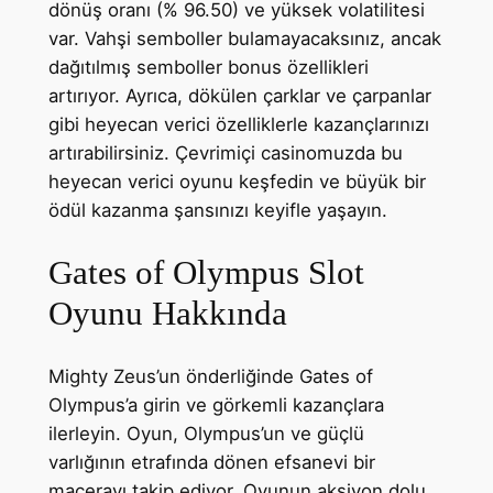
dönüş oranı (% 96.50) ve yüksek volatilitesi
var. Vahşi semboller bulamayacaksınız, ancak
dağıtılmış semboller bonus özellikleri
artırıyor. Ayrıca, dökülen çarklar ve çarpanlar
gibi heyecan verici özelliklerle kazançlarınızı
artırabilirsiniz. Çevrimiçi casinomuzda bu
heyecan verici oyunu keşfedin ve büyük bir
ödül kazanma şansınızı keyifle yaşayın.
Gates of Olympus Slot
Oyunu Hakkında
Mighty Zeus’un önderliğinde Gates of
Olympus’a girin ve görkemli kazançlara
ilerleyin. Oyun, Olympus’un ve güçlü
varlığının etrafında dönen efsanevi bir
macerayı takip ediyor. Oyunun aksiyon dolu