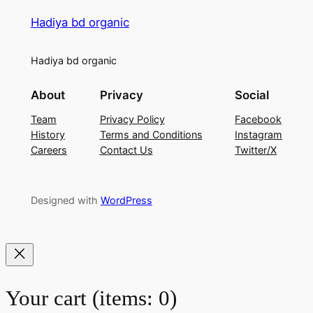
Hadiya bd organic
Hadiya bd organic
About
Privacy
Social
Team
Privacy Policy
Facebook
History
Terms and Conditions
Instagram
Careers
Contact Us
Twitter/X
Designed with
WordPress
Your cart
(items: 0)