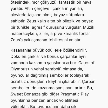
ötesindeki mor gökyüzü, fantastik bir hava
yaratır. Altın çerçeveli çarkların yanları,
alevlerle taçlandırılmış beyaz sütunlara
sahiptir. Zeus kalın altın bir bilezik ve beyaz
bir tunikle, agresif duruşunu vurgular. Müzik
maceracıyken, ziller, arp ve karanlık tonlar
Zeus’a yaklaşmanın tehlikesini anlatır.
Kazananlar büyük ödüllerle ödüllendirilir.
Dökülen çarklar ve bonus çarpanlar aynı
zamanda kazanma şanslarını artırır. Gates of
Olympus’un vahşi sembolü olmasa da,
oyuncular dağıtılmış semboller toplayarak
ücretsiz dönüşlerin keyfini çıkarabilir. Çarpan
sembolleri de kazanma şanslarını artırır. Bu,
Sweet Bonanza gibi diğer Pragmatic Play
oyunlarına benzer, ancak volatilitesi
yüksektir. Bu, oyuncuların daha sık