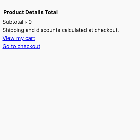
Product
Details
Total
Subtotal
৳ 0
Products
Shipping and discounts calculated at checkout.
View my cart
in
Go to checkout
cart