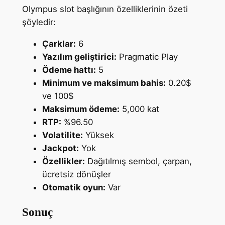
Olympus slot başlığının özelliklerinin özeti
şöyledir:
Çarklar:
6
Yazılım geliştirici:
Pragmatic Play
Ödeme hattı:
5
Minimum ve maksimum bahis:
0.20$
ve 100$
Maksimum ödeme:
5,000 kat
RTP:
%96.50
Volatilite:
Yüksek
Jackpot:
Yok
Özellikler:
Dağıtılmış sembol, çarpan,
ücretsiz dönüşler
Otomatik oyun:
Var
Sonuç