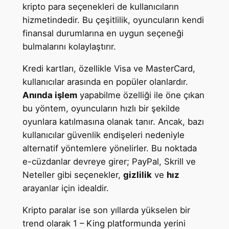
kripto para seçenekleri de kullanıcıların
hizmetindedir. Bu çeşitlilik, oyuncuların kendi
finansal durumlarına en uygun seçeneği
bulmalarını kolaylaştırır.
Kredi kartları, özellikle Visa ve MasterCard,
kullanıcılar arasında en popüler olanlardır.
Anında işlem
yapabilme özelliği ile öne çıkan
bu yöntem, oyuncuların hızlı bir şekilde
oyunlara katılmasına olanak tanır. Ancak, bazı
kullanıcılar güvenlik endişeleri nedeniyle
alternatif yöntemlere yönelirler. Bu noktada
e-cüzdanlar devreye girer; PayPal, Skrill ve
Neteller gibi seçenekler,
gizlilik
ve
hız
arayanlar için idealdir.
Kripto paralar ise son yıllarda yükselen bir
trend olarak 1 – King platformunda yerini