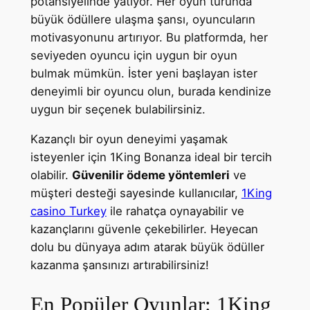
potansiyelinde yatıyor. Her oyun turunda
büyük ödüllere ulaşma şansı, oyuncuların
motivasyonunu artırıyor. Bu platformda, her
seviyeden oyuncu için uygun bir oyun
bulmak mümkün. İster yeni başlayan ister
deneyimli bir oyuncu olun, burada kendinize
uygun bir seçenek bulabilirsiniz.
Kazançlı bir oyun deneyimi yaşamak
isteyenler için 1King Bonanza ideal bir tercih
olabilir.
Güvenilir ödeme yöntemleri
ve
müşteri desteği sayesinde kullanıcılar,
1King
casino Turkey
ile rahatça oynayabilir ve
kazançlarını güvenle çekebilirler. Heyecan
dolu bu dünyaya adım atarak büyük ödüller
kazanma şansınızı artırabilirsiniz!
En Popüler Oyunlar: 1King