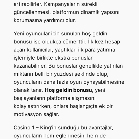
artırabilirler. Kampanyaların sürekli
güncellenmesi, platformun dinamik yapısını
korumasına yardımcı olur.
Yeni oyuncular için sunulan hoş geldin
bonusu ise oldukça cömerttir. İlk kez hesap
açan kullanıcılar, yaptıkları ilk para yatırma
işlemiyle birlikte ekstra bonuslar
kazanabilirler. Bu bonuslar genellikle yatırılan
miktarın belli bir yüzdesi şeklinde olup,
oyuncuların daha fazla oyun oynayabilmesine
olanak tanır.
Hoş geldin bonusu
, yeni
başlayanların platforma alışmasını
kolaylaştırırken, onlara başlangıçta ek bir
motivasyon sağlar.
Casino 1 – King’in sunduğu bu avantajlar,
oyuncuların hem eğlenmesini hem de