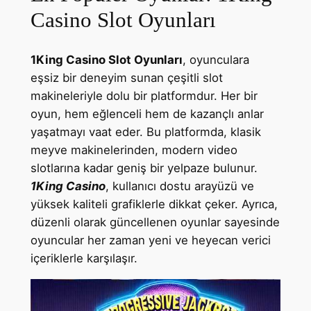
Casino Slot Oyunları
1King Casino Slot Oyunları
, oyunculara
eşsiz bir deneyim sunan çeşitli slot
makineleriyle dolu bir platformdur. Her bir
oyun, hem eğlenceli hem de kazançlı anlar
yaşatmayı vaat eder. Bu platformda, klasik
meyve makinelerinden, modern video
slotlarına kadar geniş bir yelpaze bulunur.
1King Casino
, kullanıcı dostu arayüzü ve
yüksek kaliteli grafiklerle dikkat çeker. Ayrıca,
düzenli olarak güncellenen oyunlar sayesinde
oyuncular her zaman yeni ve heyecan verici
içeriklerle karşılaşır.