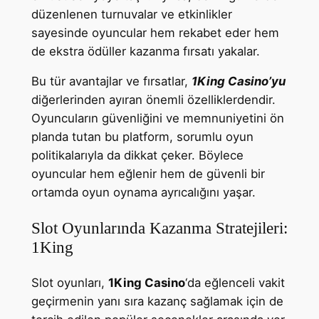
düzenlenen turnuvalar ve etkinlikler
sayesinde oyuncular hem rekabet eder hem
de ekstra ödüller kazanma fırsatı yakalar.
Bu tür avantajlar ve fırsatlar,
1King Casino’yu
diğerlerinden ayıran önemli özelliklerdendir.
Oyuncuların güvenliğini ve memnuniyetini ön
planda tutan bu platform, sorumlu oyun
politikalarıyla da dikkat çeker. Böylece
oyuncular hem eğlenir hem de güvenli bir
ortamda oyun oynama ayrıcalığını yaşar.
Slot Oyunlarında Kazanma Stratejileri:
1King
Slot oyunları,
1King Casino
‘da eğlenceli vakit
geçirmenin yanı sıra kazanç sağlamak için de