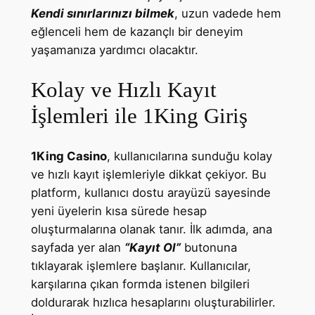
Kendi sınırlarınızı bilmek
, uzun vadede hem
eğlenceli hem de kazançlı bir deneyim
yaşamanıza yardımcı olacaktır.
Kolay ve Hızlı Kayıt
İşlemleri ile 1King Giriş
1King Casino
, kullanıcılarına sunduğu kolay
ve hızlı kayıt işlemleriyle dikkat çekiyor. Bu
platform, kullanıcı dostu arayüzü sayesinde
yeni üyelerin kısa sürede hesap
oluşturmalarına olanak tanır. İlk adımda, ana
sayfada yer alan
“Kayıt Ol”
butonuna
tıklayarak işlemlere başlanır. Kullanıcılar,
karşılarına çıkan formda istenen bilgileri
doldurarak hızlıca hesaplarını oluşturabilirler.