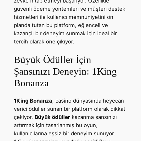
zevke hitap etmeyi başarıyor. Özellikle
güvenli ödeme yöntemleri ve müşteri destek
hizmetleri ile kullanıcı memnuniyetini ön
planda tutan bu platform, eğlenceli ve
kazançlı bir deneyim sunmak için ideal bir
tercih olarak öne çıkıyor.
Büyük Ödüller İçin
Şansınızı Deneyin: 1King
Bonanza
1King Bonanza
, casino dünyasında heyecan
verici ödüller sunan bir platform olarak dikkat
çekiyor.
Büyük ödüller
kazanma şansınızı
artırmak için tasarlanmış bu oyun,
kullanıcılarına eşsiz bir deneyim sunuyor.