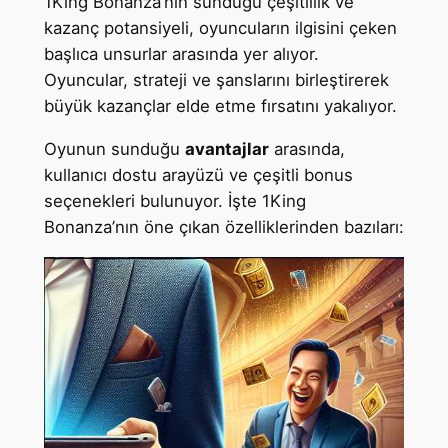
1King Bonanza’nın sunduğu çeşitlilik ve
kazanç potansiyeli, oyuncuların ilgisini çeken
başlıca unsurlar arasında yer alıyor.
Oyuncular, strateji ve şanslarını birleştirerek
büyük kazançlar elde etme fırsatını yakalıyor.
Oyunun sunduğu
avantajlar
arasında,
kullanıcı dostu arayüzü ve çeşitli bonus
seçenekleri bulunuyor. İşte 1King
Bonanza’nın öne çıkan özelliklerinden bazıları: