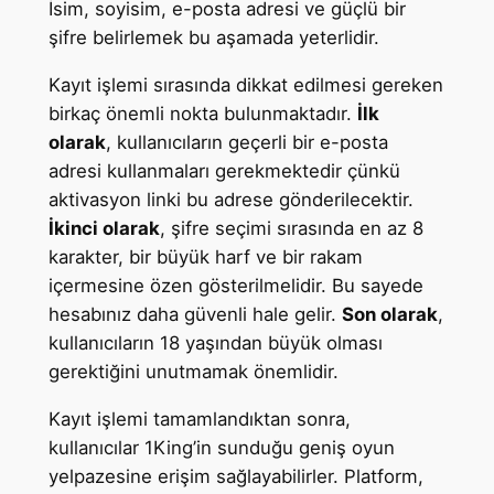
İsim, soyisim, e-posta adresi ve güçlü bir
şifre belirlemek bu aşamada yeterlidir.
Kayıt işlemi sırasında dikkat edilmesi gereken
birkaç önemli nokta bulunmaktadır.
İlk
olarak
, kullanıcıların geçerli bir e-posta
adresi kullanmaları gerekmektedir çünkü
aktivasyon linki bu adrese gönderilecektir.
İkinci olarak
, şifre seçimi sırasında en az 8
karakter, bir büyük harf ve bir rakam
içermesine özen gösterilmelidir. Bu sayede
hesabınız daha güvenli hale gelir.
Son olarak
,
kullanıcıların 18 yaşından büyük olması
gerektiğini unutmamak önemlidir.
Kayıt işlemi tamamlandıktan sonra,
kullanıcılar 1King’in sunduğu geniş oyun
yelpazesine erişim sağlayabilirler. Platform,