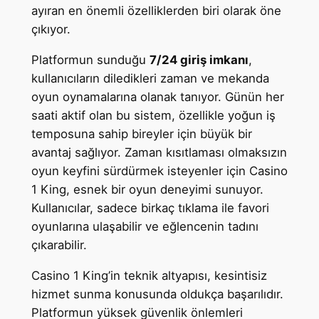
ayıran en önemli özelliklerden biri olarak öne
çıkıyor.
Platformun sunduğu
7/24 giriş imkanı
,
kullanıcıların diledikleri zaman ve mekanda
oyun oynamalarına olanak tanıyor. Günün her
saati aktif olan bu sistem, özellikle yoğun iş
temposuna sahip bireyler için büyük bir
avantaj sağlıyor. Zaman kısıtlaması olmaksızın
oyun keyfini sürdürmek isteyenler için Casino
1 King, esnek bir oyun deneyimi sunuyor.
Kullanıcılar, sadece birkaç tıklama ile favori
oyunlarına ulaşabilir ve eğlencenin tadını
çıkarabilir.
Casino 1 King’in teknik altyapısı, kesintisiz
hizmet sunma konusunda oldukça başarılıdır.
Platformun yüksek güvenlik önlemleri