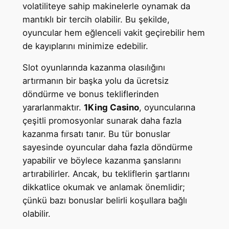
volatiliteye sahip makinelerle oynamak da
mantıklı bir tercih olabilir. Bu şekilde,
oyuncular hem eğlenceli vakit geçirebilir hem
de kayıplarını minimize edebilir.
Slot oyunlarında kazanma olasılığını
artırmanın bir başka yolu da ücretsiz
döndürme ve bonus tekliflerinden
yararlanmaktır.
1King Casino
, oyuncularına
çeşitli promosyonlar sunarak daha fazla
kazanma fırsatı tanır. Bu tür bonuslar
sayesinde oyuncular daha fazla döndürme
yapabilir ve böylece kazanma şanslarını
artırabilirler. Ancak, bu tekliflerin şartlarını
dikkatlice okumak ve anlamak önemlidir;
çünkü bazı bonuslar belirli koşullara bağlı
olabilir.