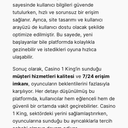
sayesinde kullanıcı bilgileri güvende
tutulurken, hızlı ve sorunsuz bir erişim
sağlanır. Ayrıca, site tasarımı ve kullanıcı
arayüzü de kullanıcı dostu olacak şekilde
optimize edilmiştir. Bu sayede, yeni
başlayanlar bile platformda kolaylıkla
gezinebilir ve istedikleri oyuna hızlıca
ulaşabilir.
Sonuç olarak, Casino 1 King’in sunduğu
müşteri hizmetleri kalitesi
ve
7/24 erişim
imkanı
, oyuncuların beklentilerini fazlasıyla
karşılıyor. Her detayı düşünülmüş bu
platformda, kullanıcılar hem eğlenceli hem de
güvenli bir ortamda vakit geçirebilirler. Casino
1 King, sektördeki yerini sağlamlaştırırken,
oyuncularına sunduğu bu ayrıcalıklarla tercih