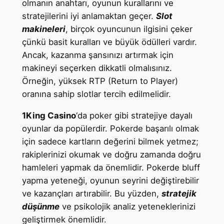
olmanın anahtarı, oyunun kurallarını ve
stratejilerini iyi anlamaktan geçer.
Slot
makineleri
, birçok oyuncunun ilgisini çeker
çünkü basit kuralları ve büyük ödülleri vardır.
Ancak, kazanma şansınızı artırmak için
makineyi seçerken dikkatli olmalısınız.
Örneğin, yüksek RTP (Return to Player)
oranına sahip slotlar tercih edilmelidir.
1King Casino
‘da poker gibi stratejiye dayalı
oyunlar da popülerdir. Pokerde başarılı olmak
için sadece kartların değerini bilmek yetmez;
rakiplerinizi okumak ve doğru zamanda doğru
hamleleri yapmak da önemlidir. Pokerde bluff
yapma yeteneği, oyunun seyrini değiştirebilir
ve kazançları artırabilir. Bu yüzden,
stratejik
düşünme
ve psikolojik analiz yeteneklerinizi
geliştirmek önemlidir.